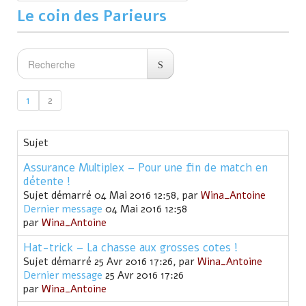
Le coin des Parieurs
1
2
Sujet
Assurance Multiplex – Pour une fin de match en
détente !
Sujet démarré 04 Mai 2016 12:58, par
Wina_Antoine
Dernier message
04 Mai 2016 12:58
par
Wina_Antoine
Hat-trick – La chasse aux grosses cotes !
Sujet démarré 25 Avr 2016 17:26, par
Wina_Antoine
Dernier message
25 Avr 2016 17:26
par
Wina_Antoine