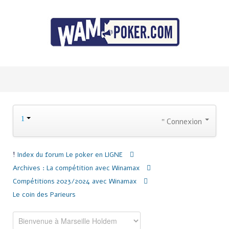
Connexion
Index du forum
Le poker en LIGNE
Archives : La compétition avec Winamax
Compétitions 2023/2024 avec Winamax
Le coin des Parieurs