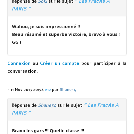
" Les FracAs A
Réponse de
Soki
sur le sujet
PARIS "
Wahou, je suis impressionné !!
Beau résumé et superbe victoire, bravo à vous !
GG !
Connexion
ou
Créer un compte
pour participer à la
conversation.
11 Nov 2013 20:54
#12
par
Shane54
" Les FracAs A
Réponse de
Shane54
sur le sujet
PARIS "
Bravo les gars !!! Quelle classe !!!