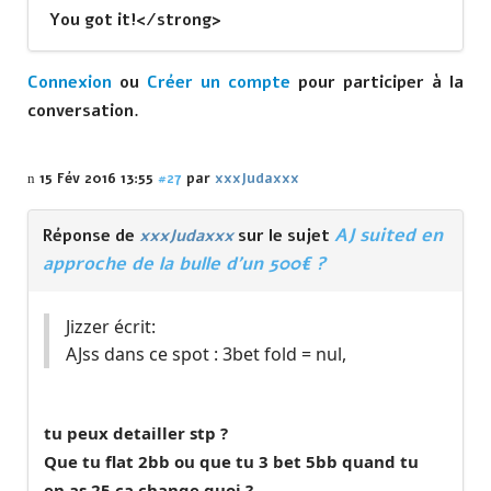
You got it!</strong>
Connexion
ou
Créer un compte
pour participer à la
conversation.
15 Fév 2016 13:55
#27
par
xxxJudaxxx
AJ suited en
Réponse de
xxxJudaxxx
sur le sujet
approche de la bulle d'un 500€ ?
Jizzer écrit:
AJss dans ce spot : 3bet fold = nul,
tu peux detailler stp ?
Que tu flat 2bb ou que tu 3 bet 5bb quand tu
en as 25 ca change quoi ?