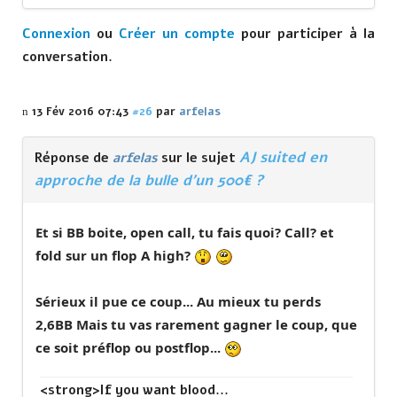
Connexion
ou
Créer un compte
pour participer à la
conversation.
13 Fév 2016 07:43
#26
par
arfelas
AJ suited en
Réponse de
arfelas
sur le sujet
approche de la bulle d'un 500€ ?
Et si BB boite, open call, tu fais quoi? Call? et
fold sur un flop A high?
Sérieux il pue ce coup... Au mieux tu perds
2,6BB Mais tu vas rarement gagner le coup, que
ce soit préflop ou postflop...
<strong>If you want blood...