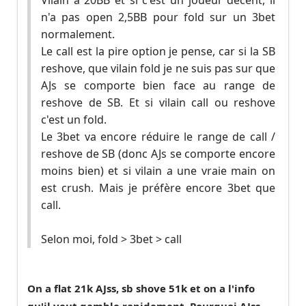
Vilain a 20BB et si c'est un joueur décent, il
n'a pas open 2,5BB pour fold sur un 3bet
normalement.
Le call est la pire option je pense, car si la SB
reshove, que vilain fold je ne suis pas sur que
AJs se comporte bien face au range de
reshove de SB. Et si vilain call ou reshove
c'est un fold.
Le 3bet va encore réduire le range de call /
reshove de SB (donc AJs se comporte encore
moins bien) et si vilain a une vraie main on
est crush. Mais je préfère encore 3bet que
call.
Selon moi, fold > 3bet > call
On a flat 21k AJss, sb shove 51k et on a l'info