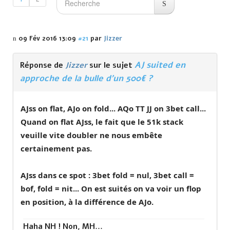
09 Fév 2016 13:09
#21
par
Jizzer
AJ suited en
Réponse de
Jizzer
sur le sujet
approche de la bulle d'un 500€ ?
AJss on flat, AJo on fold... AQo TT JJ on 3bet call...
Quand on flat AJss, le fait que le 51k stack
veuille vite doubler ne nous embête
certainement pas.
AJss dans ce spot : 3bet fold = nul, 3bet call =
bof, fold = nit... On est suités on va voir un flop
en position, à la différence de AJo.
Haha NH ! Non, MH...