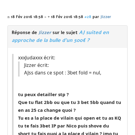
18 Fév 2016 18:58
-
18 Fév 2016 18:58
#28
par
Jizzer
AJ suited en
Réponse de
Jizzer
sur le sujet
approche de la bulle d'un 500€ ?
xxxJudaxxx écrit:
Jizzer écrit:
AJss dans ce spot : 3bet fold = nul,
tu peux detailler stp ?
Que tu flat 2bb ou que tu 3 bet 5bb quand tu
en as 25 ca change quoi ?
Tu es a la place de vilain qui open et tu as KQ
tu te fais 3bet IP par Nico puis shove du
short tu fais quoi a la place d vilain ? imo tu