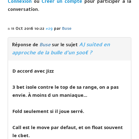
Connexion
ou
Créer un compte
pour participer à la
conversation.
11 Oct 2016 10:22
#29
par
Buse
AJ suited en
Réponse de
Buse
sur le sujet
approche de la bulle d'un 500€ ?
D accord avec Jizz
3 bet isole contre le top de sa range, on a pas
envie. À moins d un maniaque...
Fold seulement si il joue serré.
Call est le move par defaut, et on float souvent
le cbet.