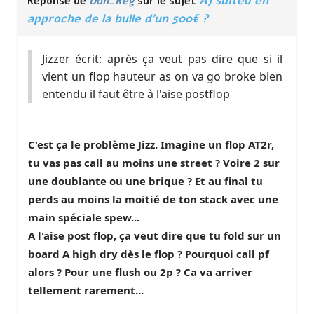
AJ suited en
Réponse de
Don_Reg
sur le sujet
approche de la bulle d'un 500€ ?
Jizzer écrit: après ça veut pas dire que si il
vient un flop hauteur as on va go broke bien
entendu il faut être à l'aise postflop
C'est ça le problème Jizz. Imagine un flop AT2r,
tu vas pas call au moins une street ? Voire 2 sur
une doublante ou une brique ? Et au final tu
perds au moins la moitié de ton stack avec une
main spéciale spew...
A l'aise post flop, ça veut dire que tu fold sur un
board A high dry dès le flop ? Pourquoi call pf
alors ? Pour une flush ou 2p ? Ca va arriver
tellement rarement...