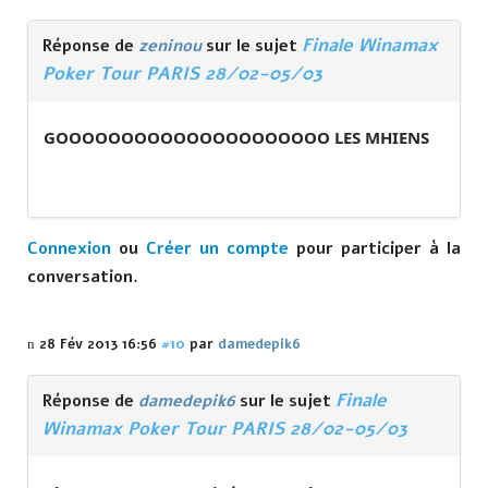
Finale Winamax
Réponse de
zeninou
sur le sujet
Poker Tour PARIS 28/02-05/03
GOOOOOOOOOOOOOOOOOOOOO LES MHIENS
Connexion
ou
Créer un compte
pour participer à la
conversation.
28 Fév 2013 16:56
#10
par
damedepik6
Finale
Réponse de
damedepik6
sur le sujet
Winamax Poker Tour PARIS 28/02-05/03