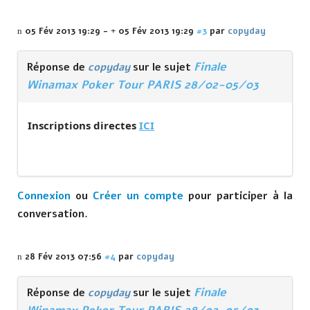
05 Fév 2013 19:29
-
05 Fév 2013 19:29
#3
par
copyday
Finale
Réponse de
copyday
sur le sujet
Winamax Poker Tour PARIS 28/02-05/03
Inscriptions directes
ICI
Connexion
ou
Créer un compte
pour participer à la
conversation.
28 Fév 2013 07:56
#4
par
copyday
Finale
Réponse de
copyday
sur le sujet