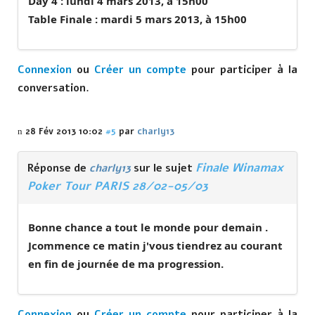
Day 4 : lundi 4 mars 2013, à 15h00
Table Finale : mardi 5 mars 2013, à 15h00
Connexion
ou
Créer un compte
pour participer à la
conversation.
28 Fév 2013 10:02
#5
par
charly13
Finale Winamax
Réponse de
charly13
sur le sujet
Poker Tour PARIS 28/02-05/03
Bonne chance a tout le monde pour demain .
Jcommence ce matin j'vous tiendrez au courant
en fin de journée de ma progression.
Connexion
ou
Créer un compte
pour participer à la