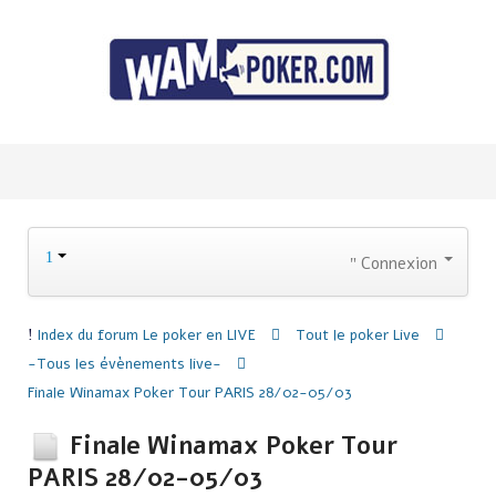
Connexion
Index du forum
Le poker en LIVE
Tout le poker Live
-Tous les évènements live-
Finale Winamax Poker Tour PARIS 28/02-05/03
Finale Winamax Poker Tour
PARIS 28/02-05/03