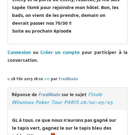
tapée 1km6 pour rejoindre mon hôtel. Bon, les
bads, on vient de les prendre, demain on
devrait passer nos 70/30 !!
Suite au prochain épisode
Connexion
ou
Créer un compte
pour participer à la
conversation.
28 Fév 2013 18:10
#11
par
FredMadx
Finale
Réponse de
FredMadx
sur le sujet
Winamax Poker Tour PARIS 28/02-05/03
GL à tous. ce que nous n'aurons pas gagné sur
le tapis vert, gagnez le sur le tapis bleu des