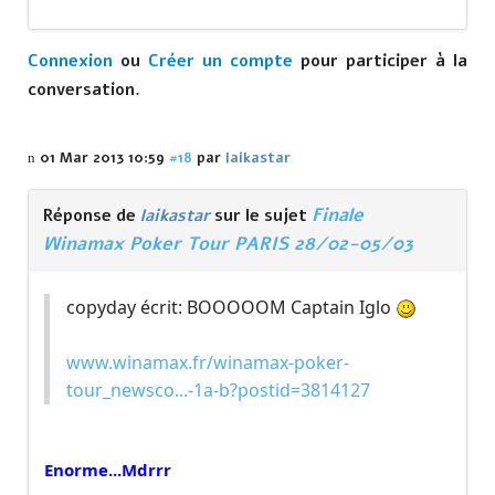
Connexion
ou
Créer un compte
pour participer à la
conversation.
01 Mar 2013 10:59
#18
par
laikastar
Finale
Réponse de
laikastar
sur le sujet
Winamax Poker Tour PARIS 28/02-05/03
copyday écrit: BOOOOOM Captain Iglo
www.winamax.fr/winamax-poker-
tour_newsco...-1a-b?postid=3814127
Enorme...Mdrrr