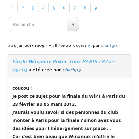
1
2
3
4
5
6
7
8
9
24 Jan 2013 11:09
-
28 Fév 2013 07:57
#1
par
charly13
Finale Winamax Poker Tour PARIS 28/02-
05/03
a été créé par
charly13
coucou !
Je post ce sujet pour la finale du WiPT à Paris du
28 février au 05 mars 2013.
J'aurais voulu savoir si des personnes du club
monter à Paris pour la finale ? sinon avez vous
des idées pour l'hébergement sur place ...
Car c'est bien beau que Winamax m'offre le