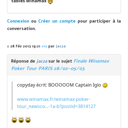
tables Winamax
Connexion
ou
Créer un compte
pour participer à la
conversation.
28 Fév 2013 19:21
#12
par
jac2a
Finale Winamax
Réponse de
jac2a
sur le sujet
Poker Tour PARIS 28/02-05/03
copyday écrit: BOOOOOM Captain Iglo
www.winamax.fr/winamax-poker-
tour_newsco...-1a-b?postid=3814127