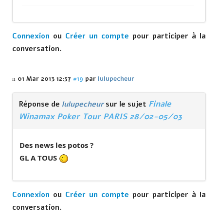
Connexion
ou
Créer un compte
pour participer à la
conversation.
01 Mar 2013 12:57
#19
par
lulupecheur
Finale
Réponse de
lulupecheur
sur le sujet
Winamax Poker Tour PARIS 28/02-05/03
Des news les potos ?
GL A TOUS
Connexion
ou
Créer un compte
pour participer à la
conversation.