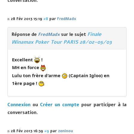
conversation.
28 Fév 2013 15:19
#8
par
FredMadx
Finale
Réponse de
FredMadx
sur le sujet
Winamax Poker Tour PARIS 28/02-05/03
Excellent
!
MH en force
Lulu ton frère d'arme
(Captain Igloo) en
1ère page !
Connexion
ou
Créer un compte
pour participer à la
conversation.
28 Fév 2013 16:39
#9
par
zeninou