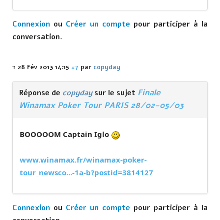
Connexion
ou
Créer un compte
pour participer à la
conversation.
28 Fév 2013 14:15
#7
par
copyday
Finale
Réponse de
copyday
sur le sujet
Winamax Poker Tour PARIS 28/02-05/03
BOOOOOM Captain Iglo
www.winamax.fr/winamax-poker-
tour_newsco...-1a-b?postid=3814127
Connexion
ou
Créer un compte
pour participer à la