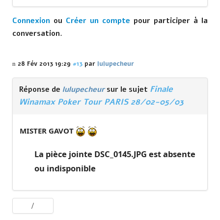
Connexion
ou
Créer un compte
pour participer à la
conversation.
28 Fév 2013 19:29
#13
par
lulupecheur
Finale
Réponse de
lulupecheur
sur le sujet
Winamax Poker Tour PARIS 28/02-05/03
MISTER GAVOT
La pièce jointe DSC_0145.JPG est absente
ou indisponible