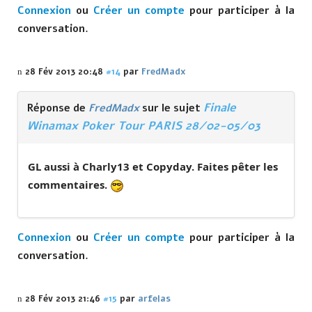
Connexion
ou
Créer un compte
pour participer à la
conversation.
28 Fév 2013 20:48
#14
par
FredMadx
Finale
Réponse de
FredMadx
sur le sujet
Winamax Poker Tour PARIS 28/02-05/03
GL aussi à Charly13 et Copyday. Faites pêter les
commentaires.
Connexion
ou
Créer un compte
pour participer à la
conversation.
28 Fév 2013 21:46
#15
par
arfelas