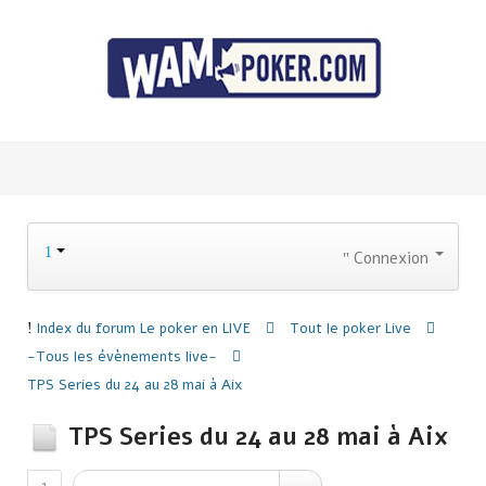
Connexion
Index du forum
Le poker en LIVE
Tout le poker Live
-Tous les évènements live-
TPS Series du 24 au 28 mai à Aix
TPS Series du 24 au 28 mai à Aix