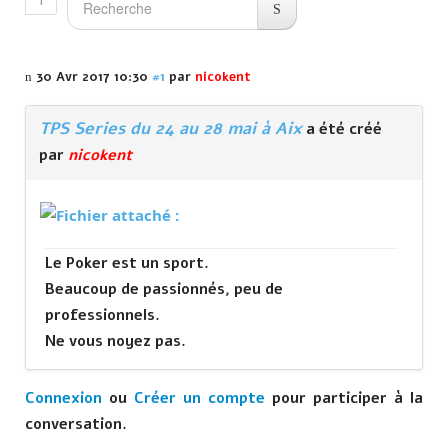
1
30 Avr 2017 10:30
#1
par
nicokent
TPS Series du 24 au 28 mai à Aix
a été créé
par
nicokent
Le Poker est un sport.
Beaucoup de passionnés, peu de
professionnels.
Ne vous noyez pas.
Connexion
ou
Créer un compte
pour participer à la
conversation.