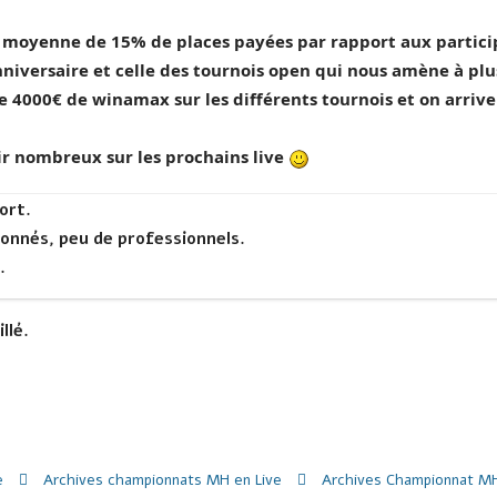
 moyenne de 15% de places payées par rapport aux participa
nniversaire et celle des tournois open qui nous amène à pl
e 4000€ de winamax sur les différents tournois et on arrive
ir nombreux sur les prochains live
ort.
onnés, peu de professionnels.
.
llé.
e
Archives championnats MH en Live
Archives Championnat MH