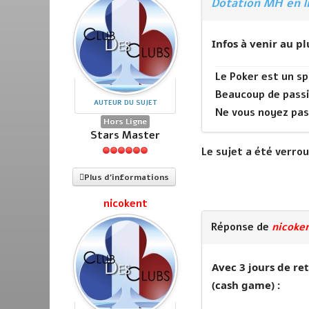
Dotation MH en l
Infos à venir au pl
Le Poker est un sp
Beaucoup de passi
AUTEUR DU SUJET
Ne vous noyez pas
Hors Ligne
Stars Master
Le sujet a été verroui
Plus d'informations
nicokent
Réponse de
nicoke
Avec 3 jours de re
(cash game) :