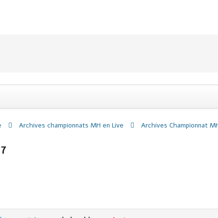
e
Archives championnats MH en Live
Archives Championnat MH
17