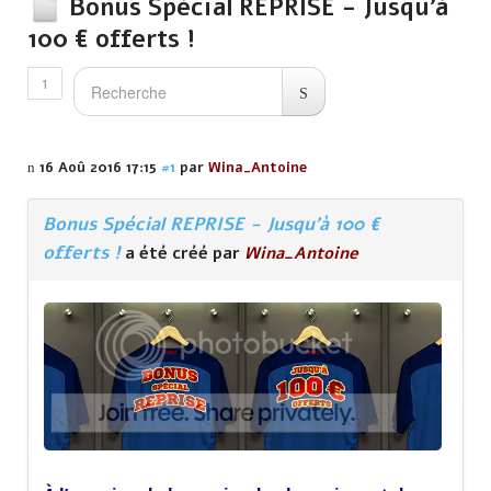
Bonus Spécial REPRISE - Jusqu’à
100 € offerts !
1
16 Aoû 2016 17:15
#1
par
Wina_Antoine
Bonus Spécial REPRISE - Jusqu’à 100 €
offerts !
a été créé par
Wina_Antoine