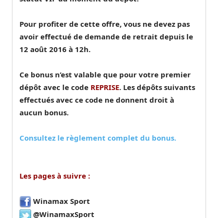
Pour profiter de cette offre, vous ne devez pas
avoir effectué de demande de retrait depuis le
12 août 2016 à 12h.
Ce bonus n’est valable que pour votre premier
dépôt avec le code
REPRISE
. Les dépôts suivants
effectués avec ce code ne donnent droit à
aucun bonus.
Consultez le règlement complet du bonus.
Les pages à suivre :
Winamax Sport
@WinamaxSport