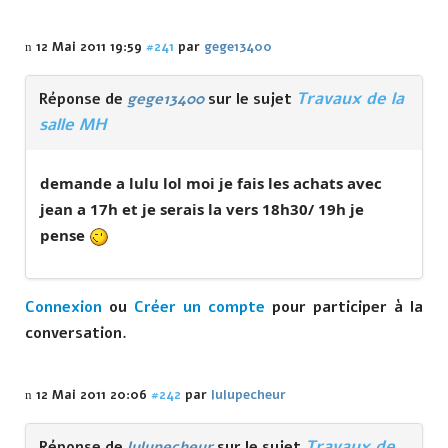
12 Mai 2011 19:59
#241
par
gege13400
Travaux de la
Réponse de
gege13400
sur le sujet
salle MH
demande a lulu lol moi je fais les achats avec
jean a 17h et je serais la vers 18h30/ 19h je
pense
Connexion
ou
Créer un compte
pour participer à la
conversation.
12 Mai 2011 20:06
#242
par
lulupecheur
Travaux de
Réponse de
lulupecheur
sur le sujet