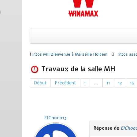
Infos MH
Bienvenue à Marseille Holdem
Infos ass
Travaux de la salle MH
Début
Précédent
1
...
11
12
13
ElChoco13
Réponse de
ElChoc