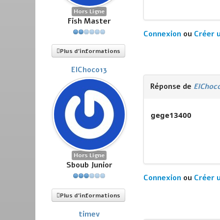
Hors Ligne
Fish Master
Connexion
ou
Créer 
Plus d'informations
ElChoco13
Réponse de
ElChoc
gege13400
Hors Ligne
Sboub Junior
Connexion
ou
Créer 
Plus d'informations
timev