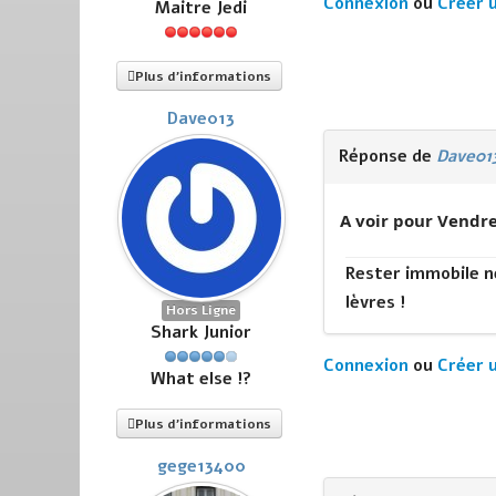
Connexion
ou
Créer 
Maitre Jedi
Plus d'informations
Dave013
Réponse de
Dave01
A voir pour Vendr
Rester immobile ne
lèvres !
Hors Ligne
Shark Junior
Connexion
ou
Créer 
What else !?
Plus d'informations
gege13400