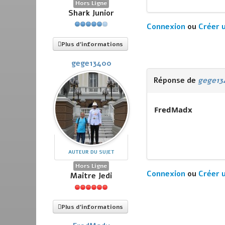
Hors Ligne
Shark Junior
Connexion
ou
Créer 
Plus d'informations
gege13400
Réponse de
gege13
FredMadx
AUTEUR DU SUJET
Hors Ligne
Connexion
ou
Créer 
Maitre Jedi
Plus d'informations