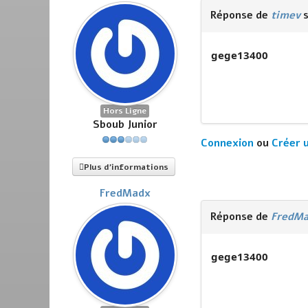
Réponse de
timev
s
gege13400
Hors Ligne
Sboub Junior
Connexion
ou
Créer 
Plus d'informations
FredMadx
Réponse de
FredM
gege13400