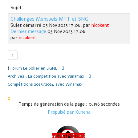
Sujet
Challenges Mensuels MTT et SNG
Sujet démarré 05 Nov 2023 17:06, par
nicokent
Dernier message
05 Nov 2023 17:06
par
nicokent
1
Forum
Le poker en LIGNE
Archives : La compétition avec Winamax
Compétitions 2023/2024 avec Winamax
Temps de génération de la page : 0.156 secondes
Propulsé par
Kunena